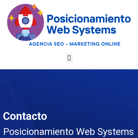
Optimiza tu web
para las AI
Google
Analiza tu web gratis
Overviews y los
LLMs
Contacto
Posicionamiento Web Systems