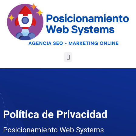
Optimiza tu web
para las AI
Google
Analiza tu web gratis
Overviews y los
LLMs
Política de Privacidad
Posicionamiento Web Systems