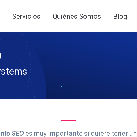
 para las AI Google Overviews y los LLMs
o
Servicios
Quiénes Somos
Blog
O
ystems
ento SEO
es muy importante si quiere tener u