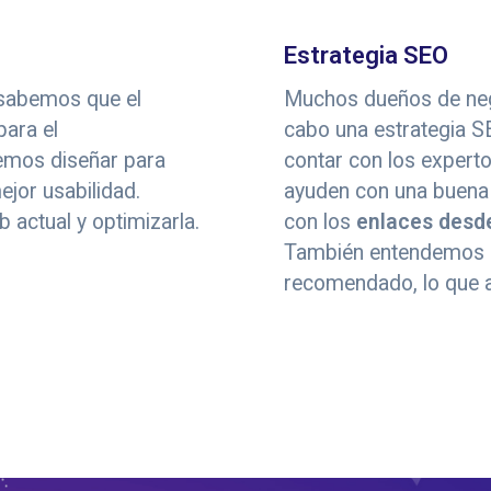
Estrategia SEO
 sabemos que el
Muchos dueños de neg
ara el
cabo una estrategia S
emos diseñar para
contar con los expert
jor usabilidad.
ayuden con una buena e
actual y optimizarla.
con los
enlaces desd
También entendemos q
recomendado, lo que a