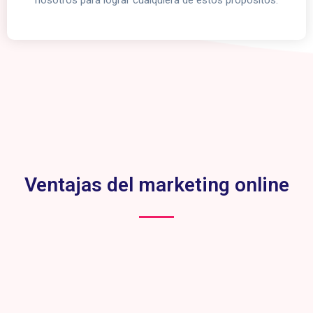
nosotros para lograr cualquiera de estos propósitos.
Tener a un solo equipo de trabajo que cubra los distintos
servicios dentro del espectro del marketing digital puede
traerte muchos beneficios
Ventajas del marketing online