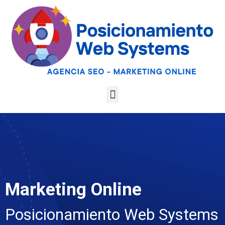
Optimiza tu web
para las AI
Google
Analiza tu web gratis
Overviews y los
LLMs
Marketing Online
Posicionamiento Web Systems