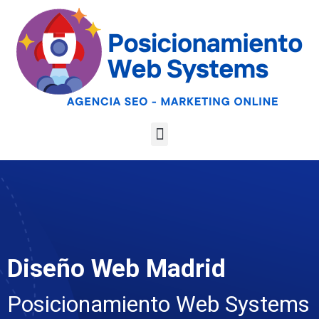
Optimiza tu web
para las AI
Google
Analiza tu web gratis
Overviews y los
LLMs
Diseño Web Madrid
Posicionamiento Web Systems