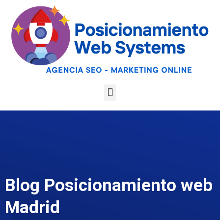
Optimiza tu web
para las AI
Google
Analiza tu web gratis
Overviews y los
LLMs
Blog Posicionamiento web
Madrid