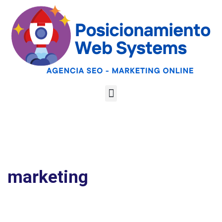
Optimiza tu web
para las AI
Google
Analiza tu web gratis
Overviews y los
LLMs
marketing