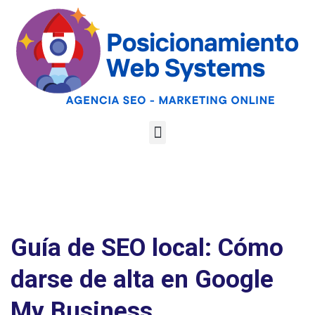
Optimiza tu web
para las AI
Google
Analiza tu web gratis
Overviews y los
LLMs
Guía de SEO local: Cómo
darse de alta en Google
My Business