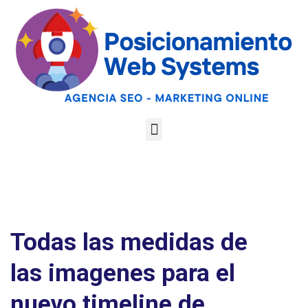
Optimiza tu web
para las AI
Google
Analiza tu web gratis
Overviews y los
LLMs
Todas las medidas de
las imagenes para el
nuevo timeline de