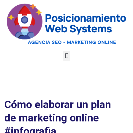
Optimiza tu web
para las AI
Google
Analiza tu web gratis
Overviews y los
LLMs
Cómo elaborar un plan
de marketing online
#infografia