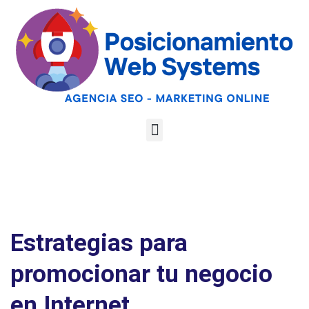
Optimiza tu web
para las AI
Google
Analiza tu web gratis
Overviews y los
LLMs
Estrategias para
promocionar tu negocio
en Internet