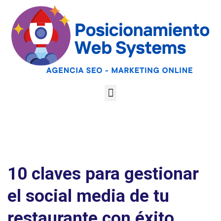
Optimiza tu web
para las AI
Google
Analiza tu web gratis
Overviews y los
LLMs
10 claves para gestionar
el social media de tu
restaurante con éxito