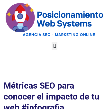
Optimiza tu web
para las AI
Google
Analiza tu web gratis
Overviews y los
LLMs
Métricas SEO para
conocer el impacto de tu
web #infografia