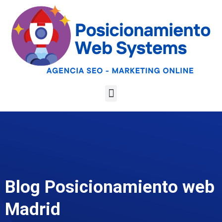
Optimiza tu web
para las AI
Google
Analiza tu web gratis
Overviews y los
LLMs
Blog Posicionamiento web
Madrid