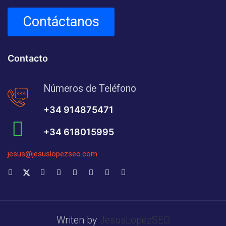
Contáctanos
Contacto
Números de Teléfono
+34 914875471
+34 618015995
jesus@jesuslopezseo.com
Writen by
JesusLopezSEO