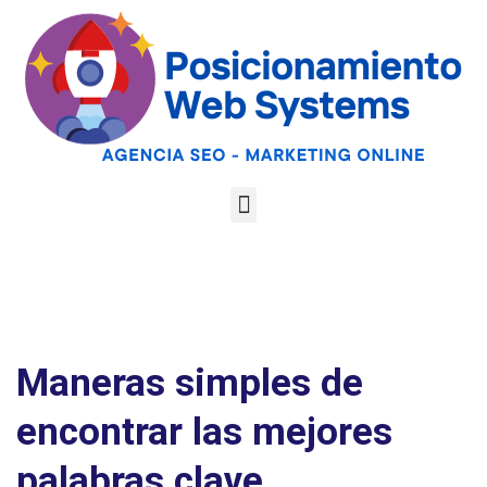
Optimiza tu web
para las AI
Google
Analiza tu web gratis
Overviews y los
LLMs
Maneras simples de
encontrar las mejores
palabras clave