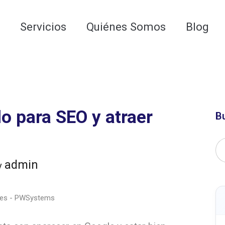
 para las AI Google Overviews y los LLMs
o
Servicios
Quiénes Somos
Blog
lo para SEO y atraer
B
admin
y