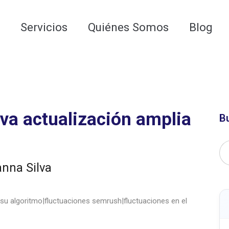
 para las AI Google Overviews y los LLMs
o
Servicios
Quiénes Somos
Blog
va actualización amplia
B
anna Silva