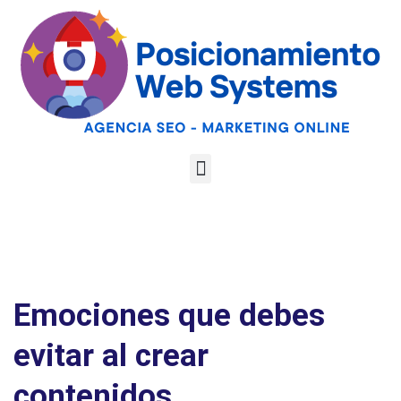
Optimiza tu web
para las AI
Google
Analiza tu web gratis
Overviews y los
LLMs
Emociones que debes
evitar al crear
contenidos