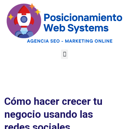
Optimiza tu web
para las AI
Google
Analiza tu web gratis
Overviews y los
LLMs
Cómo hacer crecer tu
negocio usando las
redes sociales