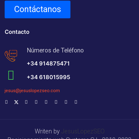
Contáctanos
Contacto
Números de Teléfono
+34 914875471
+34 618015995
jesus@jesuslopezseo.com
Writen by
JesusLopezSEO