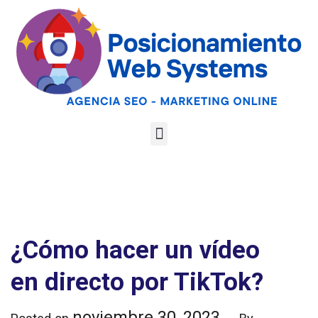
Optimiza tu web
para las AI
Google
Analiza tu web gratis
Overviews y los
LLMs
¿Cómo hacer un vídeo
en directo por TikTok?
noviembre 30, 2023