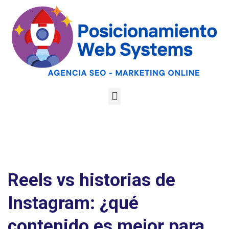
Optimiza tu web
para las AI
Google
Analiza tu web gratis
Overviews y los
LLMs
Reels vs historias de
Instagram: ¿qué
contenido es mejor para