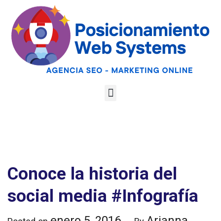
Optimiza tu web
para las AI
Google
Analiza tu web gratis
Overviews y los
LLMs
Conoce la historia del
social media #Infografía
enero 5, 2016
Arianna