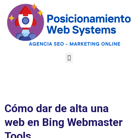
Optimiza tu web
para las AI
Google
Analiza tu web gratis
Overviews y los
LLMs
Cómo dar de alta una
web en Bing Webmaster
Tools