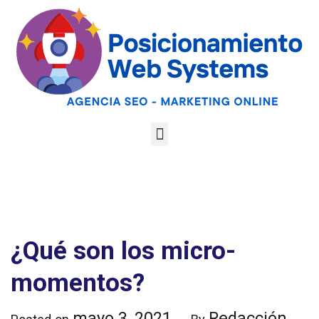
Optimiza tu web
para las AI
Google
Analiza tu web gratis
Overviews y los
LLMs
¿Qué son los micro-
momentos?
mayo 3, 2021
Redacción