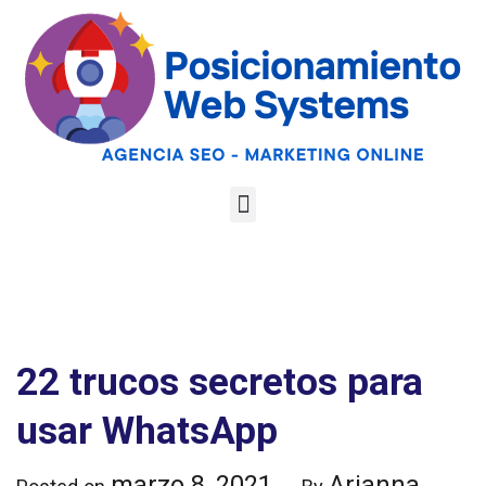
Optimiza tu web
para las AI
Google
Analiza tu web gratis
Overviews y los
LLMs
22 trucos secretos para
usar WhatsApp
marzo 8, 2021
Arianna