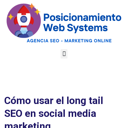
Optimiza tu web
para las AI
Google
Analiza tu web gratis
Overviews y los
LLMs
Cómo usar el long tail
SEO en social media
marketing