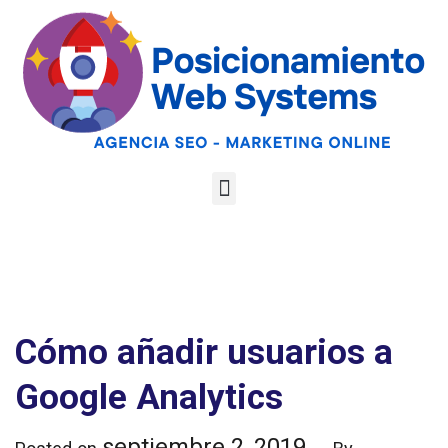
Optimiza tu web
para las AI
Google
Analiza tu web gratis
Overviews y los
LLMs
Cómo añadir usuarios a
Google Analytics
septiembre 2, 2019