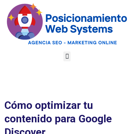
Optimiza tu web
para las AI
Google
Analiza tu web gratis
Overviews y los
LLMs
Cómo optimizar tu
contenido para Google
Discover