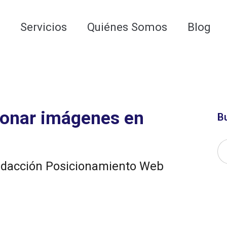
 para las AI Google Overviews y los LLMs
o
Servicios
Quiénes Somos
Blog
ionar imágenes en
B
dacción Posicionamiento Web