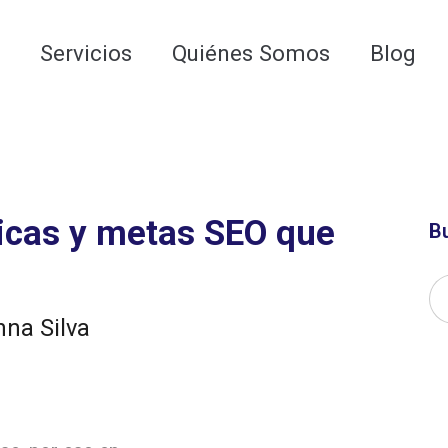
 para las AI Google Overviews y los LLMs
o
Servicios
Quiénes Somos
Blog
ricas y metas SEO que
B
nna Silva