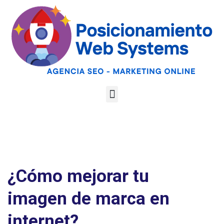
Optimiza tu web
para las AI
Google
Analiza tu web gratis
Overviews y los
LLMs
¿Cómo mejorar tu
imagen de marca en
internet?