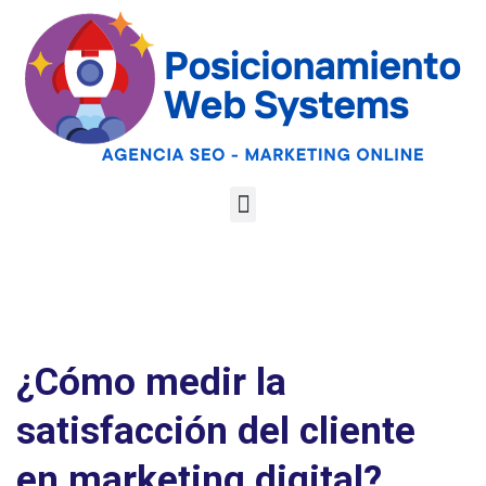
Optimiza tu web
para las AI
Google
Analiza tu web gratis
Overviews y los
LLMs
¿Cómo medir la
satisfacción del cliente
en marketing digital?