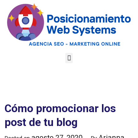
Optimiza tu web
para las AI
Google
Analiza tu web gratis
Overviews y los
LLMs
Cómo promocionar los
post de tu blog
agosto 27, 2020
Arianna