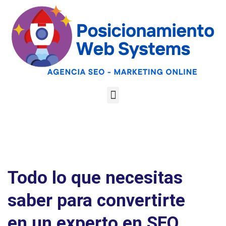
Optimiza tu web
para las AI
Google
Analiza tu web gratis
Overviews y los
LLMs
Todo lo que necesitas
saber para convertirte
en un experto en SEO