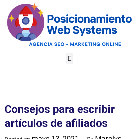
Optimiza tu web
para las AI
Google
Analiza tu web gratis
Overviews y los
LLMs
Consejos para escribir
artículos de afiliados
mayo 13, 2021
Marelys