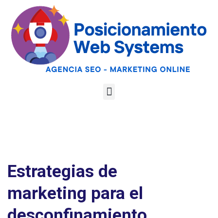
Optimiza tu web
para las AI
Google
Analiza tu web gratis
Overviews y los
LLMs
Estrategias de
marketing para el
desconfinamiento