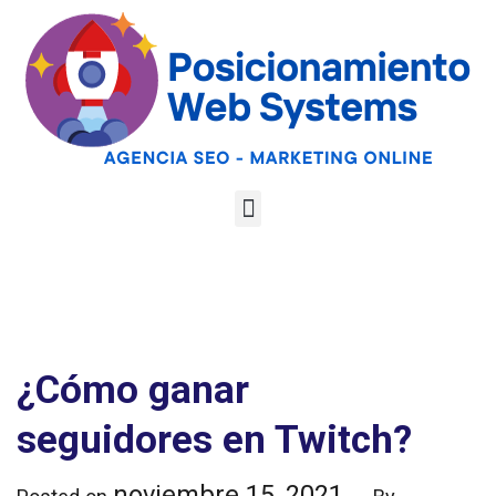
Optimiza tu web
para las AI
Google
Analiza tu web gratis
Overviews y los
LLMs
¿Cómo ganar
seguidores en Twitch?
noviembre 15, 2021