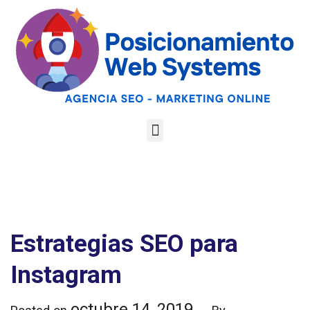
Optimiza tu web
para las AI
Google
Analiza tu web gratis
Overviews y los
LLMs
Estrategias SEO para
Instagram
octubre 14, 2019