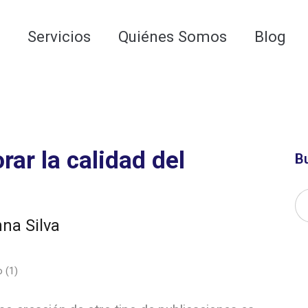
 para las AI Google Overviews y los LLMs
o
Servicios
Quiénes Somos
Blog
rar la calidad del
B
nna Silva