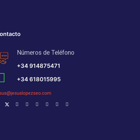
ontacto
Números de Teléfono
+34 914875471
+34 618015995
esus@jesuslopezseo.com