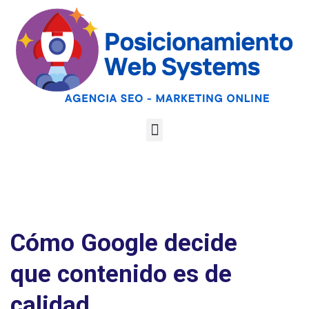
Optimiza tu web
para las AI
Google
Analiza tu web gratis
Overviews y los
LLMs
Cómo Google decide
que contenido es de
calidad