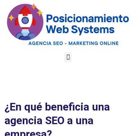
Optimiza tu web
para las AI
Google
Analiza tu web gratis
Overviews y los
LLMs
¿En qué beneficia una
agencia SEO a una
empresa?