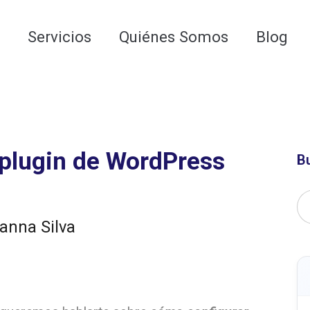
 para las AI Google Overviews y los LLMs
o
Servicios
Quiénes Somos
Blog
 plugin de WordPress
B
ianna Silva