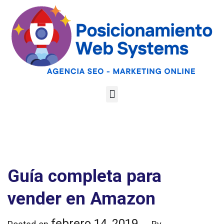
Optimiza tu web
para las AI
Google
Analiza tu web gratis
Overviews y los
LLMs
Guía completa para
vender en Amazon
febrero 14, 2019