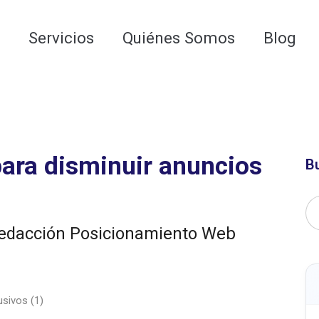
 para las AI Google Overviews y los LLMs
o
Servicios
Quiénes Somos
Blog
ara disminuir anuncios
B
edacción Posicionamiento Web