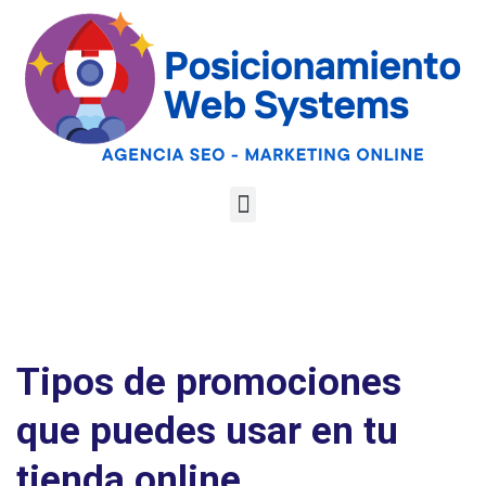
Optimiza tu web
para las AI
Google
Analiza tu web gratis
Overviews y los
LLMs
Tipos de promociones
que puedes usar en tu
tienda online