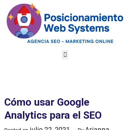
Optimiza tu web
para las AI
Google
Analiza tu web gratis
Overviews y los
LLMs
Cómo usar Google
Analytics para el SEO
julio 22, 2021
Arianna