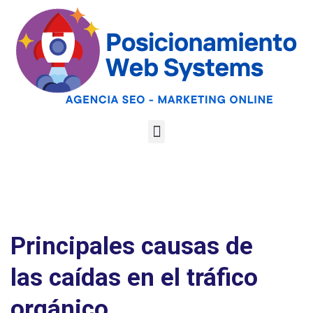
Optimiza tu web
para las AI
Google
Analiza tu web gratis
Overviews y los
LLMs
Principales causas de
las caídas en el tráfico
orgánico