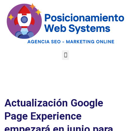
Optimiza tu web
para las AI
Google
Analiza tu web gratis
Overviews y los
LLMs
Actualización Google
Page Experience
empezará en junio para