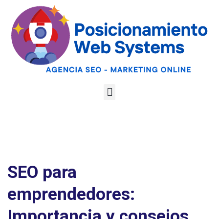
Optimiza tu web
para las AI
Google
Analiza tu web gratis
Overviews y los
LLMs
SEO para
emprendedores:
Importancia y consejos