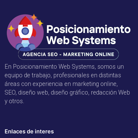
En Posicionamiento Web Systems, somos un
equipo de trabajo, profesionales en distintas
áreas con experiencia en marketing online,
SEO, diseño web, diseño gráfico, redacción Web
y otros.
Enlaces de interes