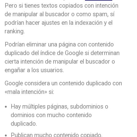
Pero si tienes textos copiados con intención
de manipular al buscador o como spam, sí
podrían hacer ajustes en la indexación y el
ranking.
Podrían eliminar una página con contenido
duplicado del índice de Google si determinan
cierta intención de manipular el buscador o
engañar a los usuarios.
Google considera un contenido duplicado con
«mala intención» si:
Hay múltiples páginas, subdominios o
dominios con mucho contenido
duplicado.
Publican mucho contenido copiado.