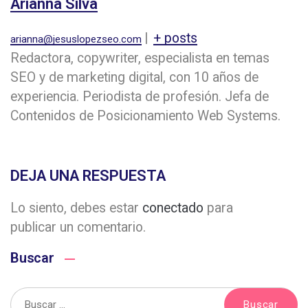
Arianna Silva
|
+ posts
arianna@jesuslopezseo.com
Redactora, copywriter, especialista en temas
SEO y de marketing digital, con 10 años de
experiencia. Periodista de profesión. Jefa de
Contenidos de Posicionamiento Web Systems.
DEJA UNA RESPUESTA
Lo siento, debes estar
conectado
para
publicar un comentario.
Buscar