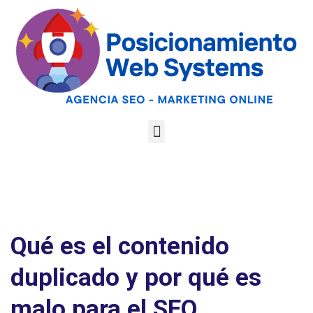
Optimiza tu web
para las AI
Google
Analiza tu web gratis
Overviews y los
LLMs
Qué es el contenido
duplicado y por qué es
malo para el SEO