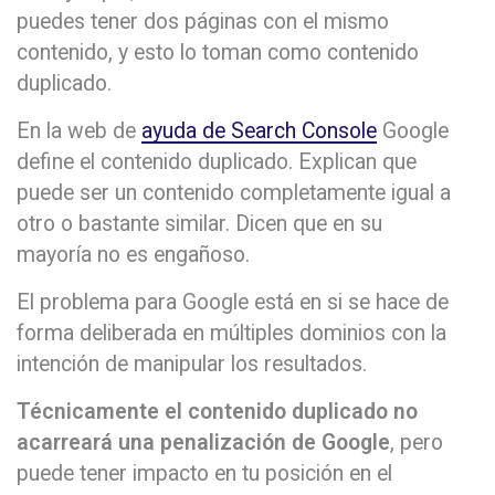
puedes tener dos páginas con el mismo
contenido, y esto lo toman como contenido
duplicado.
En la web de
ayuda de Search Console
Google
define el contenido duplicado. Explican que
puede ser un contenido completamente igual a
otro o bastante similar. Dicen que en su
mayoría no es engañoso.
El problema para Google está en si se hace de
forma deliberada en múltiples dominios con la
intención de manipular los resultados.
Técnicamente el contenido duplicado no
acarreará una penalización de Google
, pero
puede tener impacto en tu posición en el